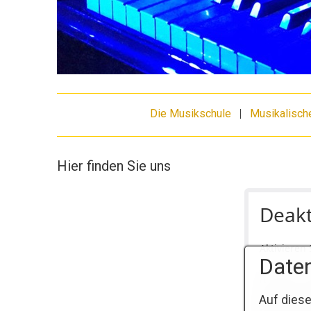
Die Musikschule
|
Musikalisch
Hier finden Sie uns
Deakt
Aktivieren
Daten
Anbieter: 
Karten von
Auf diese