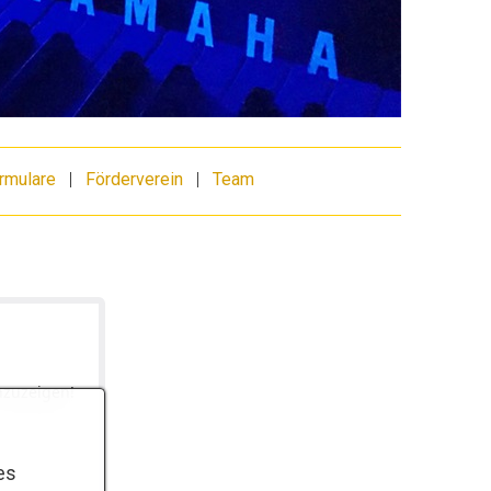
rmulare
|
Förderverein
|
Team
nzuzeigen!
es