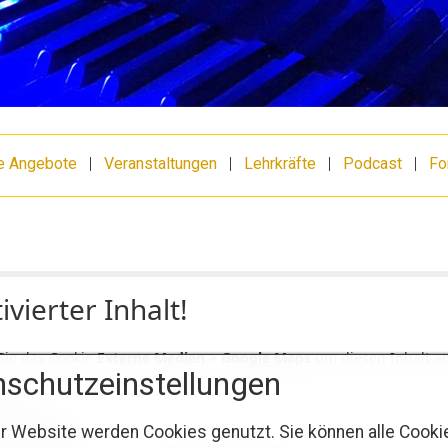
e Angebote
|
Veranstaltungen
|
Lehrkräfte
|
Podcast
|
Fo
ivierter Inhalt!
 Sie das Cookie
Externe Medien > Google Maps
um diesen Inhalt a
schutzeinstellungen
Google
 Google Maps.
r Website werden Cookies genutzt. Sie können alle Cooki