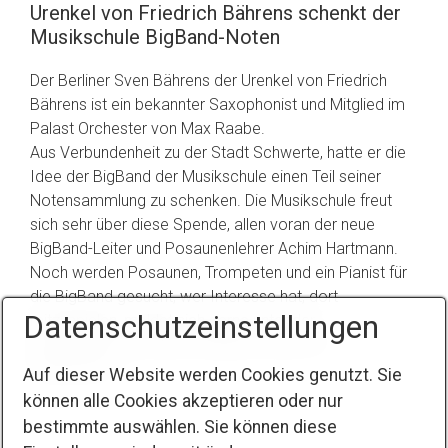
Urenkel von Friedrich Bährens schenkt der
Musikschule BigBand-Noten
Der Berliner Sven Bährens der Urenkel von Friedrich
Bährens ist ein bekannter Saxophonist und Mitglied im
Palast Orchester von Max Raabe.
Aus Verbundenheit zu der Stadt Schwerte, hatte er die
Idee der BigBand der Musikschule einen Teil seiner
Notensammlung zu schenken. Die Musikschule freut
sich sehr über diese Spende, allen voran der neue
BigBand-Leiter und Posaunenlehrer Achim Hartmann.
Noch werden Posaunen, Trompeten und ein Pianist für
die BigBand gesucht, wer Interesse hat, dort
Datenschutzeinstellungen
mitzuspielen, meldet sich gerne unter der
Telefonnummer 02304 104842 im Büro der
Musikschule.
Auf dieser Website werden Cookies genutzt. Sie
können alle Cookies akzeptieren oder nur
bestimmte auswählen. Sie können diese